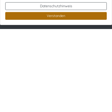
0345 / 29 79 515
Datenschutzhinweis
info@krea-halle.de
Verstanden
Hort Kastanienbaum
Link zur Google-Maps Navigation
Richard-Paulick-Straße 3-4
06124 Halle (Saale)
0345 / 29 79 530
0157 / 56404998
0345 / 29 79 515
kastanienbaum@krea-halle.de