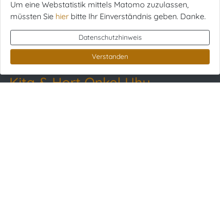
0345 / 29 79 515
Um eine Webstatistik mittels Matomo zuzulassen,
info@krea-halle.de
müssten Sie
hier
bitte Ihr Einverständnis geben. Danke.
Datenschutzhinweis
Verstanden
Kita & Hort Onkel Uhu
Link zur Google-Maps Navigation
Haflingerstraße 4
06124 Halle (Saale)
0345 / 29 79 50
0345 / 29 79 515
uhu@krea-halle.de