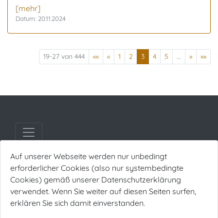
[mehr]
Datum: 20.11.2024
19-27 von 444
««
«
1
2
3
4
5
...
»
»»
Navigation auf/zu
Auf unserer Webseite werden nur unbedingt
erforderlicher Cookies (also nur systembedingte
Büromanagement
Cookies) gemäß unserer Datenschutzerklärung
verwendet. Wenn Sie weiter auf diesen Seiten surfen,
erklären Sie sich damit einverstanden.
0345 / 29 79 50